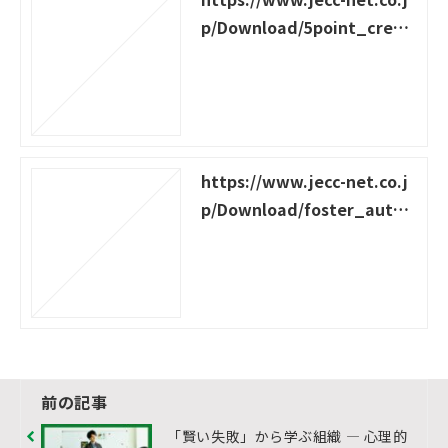
p/Download/5point_creati
ve-members
https://www.jecc-net.co.j
p/Download/foster_auton
omy
前の記事
「賢い失敗」から学ぶ組織 ― 心理的