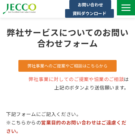
お問い合わせ
資料ダウンロード
サービス一覧
弊社サービスについてのお問い
ジェックについて
合わせフォーム
インタビュー
セミナー・イベント一覧
弊社事業へのご提案やご相談はこちらから
公開コース一覧
コラム
弊社事業に対してのご提案や協業のご相談
は
上記のボタンより送信願います。
よくある質問
下記フォームにご記入ください。
※こちらからの
営業目的のお問い合わせはご遠慮くだ
さい。