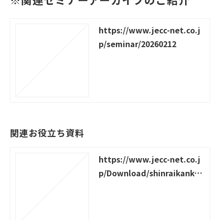
https://www.jecc-net.co.j
p/seminar/20260212
関連お役立ち資料
https://www.jecc-net.co.j
p/Download/shinraikankei
4point