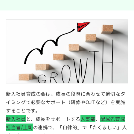
新入社員育成の要は、
成長の段階に合わせて
適切なタ
イミングで必要なサポート（研修やOJTなど）を実施
することです。
新入社員
と、成長をサポートする
人事部
、
配属先育成
担当者/上司
の連携で、「自律的」で「たくましい」人