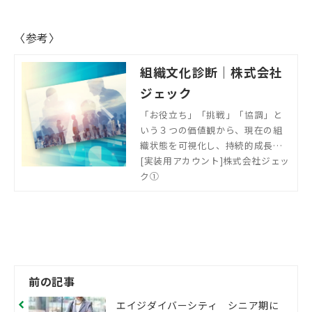
〈参考〉
組織文化診断｜株式会社
ジェック
「お役立ち」「挑戦」「協調」と
いう３つの価値観から、現在の組
織状態を可視化し、持続的成長を
実現する組織文化を醸成するため
[実装用アカウント]株式会社ジェッ
の課題を明確にします。
ク①
前の記事
エイジダイバーシティ シニア期に