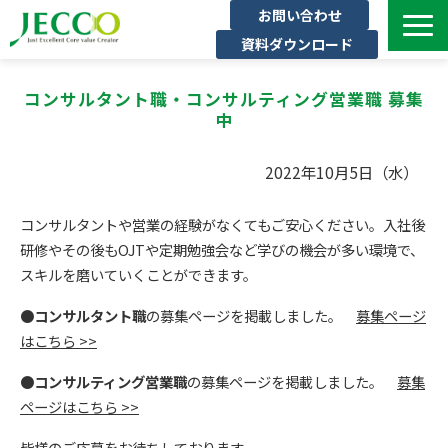
お問い合わせ
資料ダウンロード
サービス一覧
コンサルタント職・コンサルティング営業職 募集
ジェックについて
中
インタビュー
2022年10月5日（水）
セミナー・イベント一覧
公開コース一覧
コンサルタントや営業の経験がなくてもご安心ください。入社後
研修やその後もOJTや定期勉強会など学びの機会が多い環境で、
コラム
スキルを磨いていくことができます。
よくある質問
●
コンサルタント職
の募集ページを掲載しました。
募集ページ
はこちら >>
●
コンサルティング営業職
の募集ページを掲載しました。
募集
ページはこちら >>
皆様のご応募をお待ちしております。