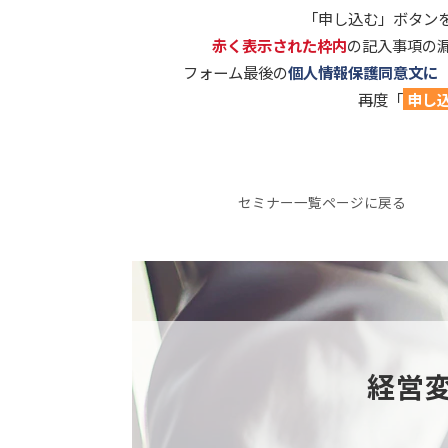
「申し込む」ボタン
赤く表示された枠内
の記入事項の
フォーム最後の
個人情報保護同意文に
再度「
申し
セミナー一覧ページに戻る
経営