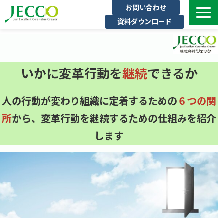
お問い合わせ
資料ダウンロード
サービス一覧
ジェックについて
いかに変革行動を
継続
できるか
インタビュー
セミナー・イベント一覧
人の行動が変わり組織に定着するための
６つの関
公開コース一覧
所
から、変革行動を継続するための仕組みを紹介
コラム
します
よくある質問