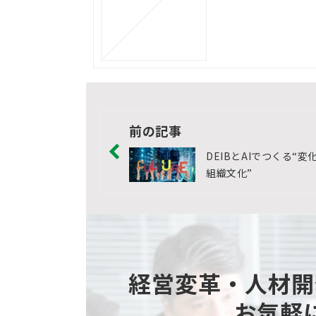
前の記事
DEIBとAIでつくる“変
組織文化”
経営変革・人材開
お気軽