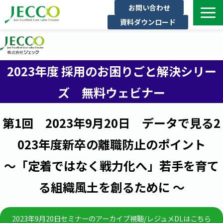
お問い合わせ
資料ダウンロード
サービス一覧
ジェックについて
2023年度 採用のお困りごと解決シリー
インタビュー
ズ　無料ウェビナー
セミナー・イベント一覧
公開コース一覧
第1回　2023年9月20日　データで見る2
コラム
023年度新卒の離職防止のポイント
よくある質問
～「定着ではなく戦力化へ」若手を育て
る組織風土を創るために ～
2023年9月20日セミナーのアーカイブ視聴/レジュメDLはこちら