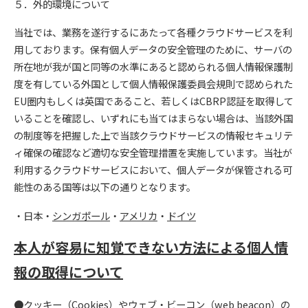
５．外的環境について
当社では、業務を遂行するにあたって各種クラウドサービスを利
用しております。保有個人データの安全管理のために、サーバの
所在地が我が国と同等の水準にあると認められる個人情報保護制
度を有している外国として個人情報保護委員会規則で認められた
EU圏内もしくは英国であること、若しくはCBRP認証を取得して
いることを確認し、いずれにも当てはまらない場合は、当該外国
の制度等を把握した上で当該クラウドサービスの情報セキュリテ
ィ確保の確認など適切な安全管理措置を実施しています。当社が
利用するクラウドサービスにおいて、個人データが保管される可
能性のある国等は以下の通りとなります。
・日本・
シンガポール
・
アメリカ
・
ドイツ
本人が容易に知覚できない方法による個人情
報の取得について
●クッキー（Cookies）やウェブ・ビーコン（web beacon）の