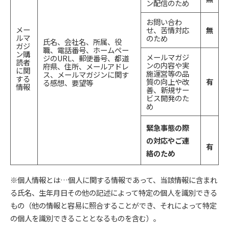
ン配信のため
お問い合わ
メー
せ、苦情対応
無
ルマ
のため
氏名、会社名、所属、役
ガジ
職、電話番号、ホームペー
ン購
メールマガジ
ジのURL、郵便番号、都道
読者
ンの内容や実
府県、住所、メールアドレ
に関
施運営等の品
ス、メールマガジンに関す
する
質の向上や改
有
る感想、要望等
情報
善、新規サー
ビス開発のた
め
緊急事態の際
の対応やご連
有
絡のため
※個人情報とは…個人に関する情報であって、当該情報に含まれ
る氏名、生年月日その他の記述によって特定の個人を識別できる
もの（他の情報と容易に照合することができ、それによって特定
の個人を識別できることとなるものを含む）。