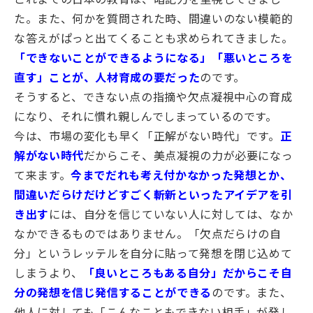
た。また、何かを質問された時、間違いのない模範的
な答えがぱっと出てくることも求められてきました。
「できないことができるようになる」「悪いところを
直す」ことが、人材育成の要だった
のです。
そうすると、できない点の指摘や欠点凝視中心の育成
になり、それに慣れ親しんでしまっているのです。
今は、市場の変化も早く「正解がない時代」です。
正
解がない時代
だからこそ、美点凝視の力が必要になっ
て来ます。
今までだれも考え付かなかった発想とか、
間違いだらけだけどすごく斬新といったアイデアを引
き出す
には、自分を信じていない人に対しては、なか
なかできるものではありません。「欠点だらけの自
分」というレッテルを自分に貼って発想を閉じ込めて
しまうより、
「良いところもある自分」だからこそ自
分の発想を信じ発信することができる
のです。また、
他人に対しても「こんなこともできない相手」が発し